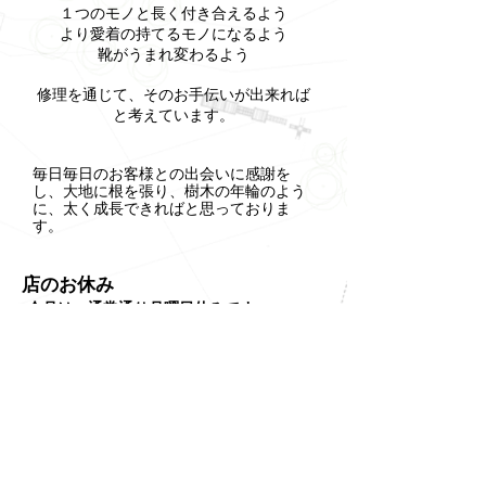
１つのモノと長く付き合えるよう
より愛着の持てるモノになるよう
靴がうまれ変わるよう
修理を通じて、そのお手伝いが出来れば
と考えています。
毎日毎日のお客様との出会いに感謝を
し、大地に根を張り、樹木の年輪のよう
に、太く成長できればと思っておりま
す。​
店のお休み
今月は、通常通り月曜日休みです。
​thick trunk
〒550-0003
大阪市西区京町堀2丁目-6-28 1F
tel/fax
06-6447-2088
open 10:00--19:00
close 月曜日(不定休あり)